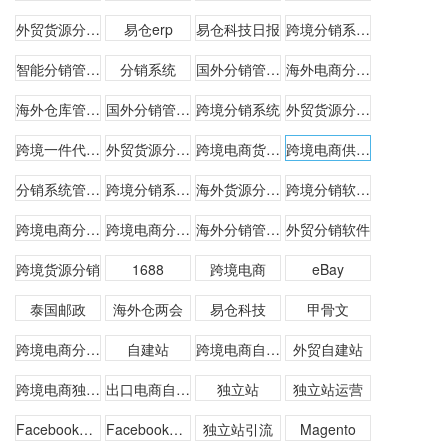
外贸货源分销管理软件
易仓erp
易仓科技日报
跨境分销系统公司
智能分销管理系统公司
分销系统
国外分销管理专家供应商
海外电商分销系统供应商
海外仓库管理体系供应商
国外分销管理专家公司
跨境分销系统
外贸货源分销平台
跨境一件代发系统
外贸货源分销系统
跨境电商货源分销系统
跨境电商供货平台系统
分销系统管理平台哪个好
跨境分销系统大概多少钱
海外货源分销系统
跨境分销软件公司
跨境电商分销商城哪个好
跨境电商分销商城
海外分销管理专家公司
外贸分销软件
跨境货源分销
1688
跨境电商
eBay
泰国邮政
海外仓两会
易仓科技
甲骨文
跨境电商分销软件
自建站
跨境电商自建站
外贸自建站
跨境电商独立站
出口电商自建站
独立站
独立站运营
Facebook引流
Facebook推广
独立站引流
Magento