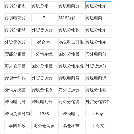
跨境分销系统,多级分销软件
跨境分销,跨境分销系统
跨境电商分销系统,跨境分销系统,M2B分销系统
跨境分销系统,跨境电商分销软件,M2B分销系统
跨境电商分销,跨境分销系统,M2B分销软件
7
M2B分销系统,跨境电商分销软件,跨境分销系统
跨境电商,跨境分销系统,跨境电商分销软件,M2B分销系统
跨境分销M2B
外贸货源分销管理系统
跨境分销软件哪家好
跨境分销系统哪个最好
外贸货源分销管理软件
易仓erp
易仓科技日报
跨境分销系统公司
智能分销管理系统公司
分销系统
国外分销管理专家供应商
海外电商分销系统供应商
海外仓库管理体系供应商
国外分销管理专家公司
跨境分销系统
外贸货源分销平台
跨境一件代发系统
外贸货源分销系统
跨境电商货源分销系统
跨境电商供货平台系统
分销系统管理平台哪个好
跨境分销系统大概多少钱
海外货源分销系统
跨境分销软件公司
跨境电商分销商城哪个好
跨境电商分销商城
海外分销管理专家公司
外贸分销软件
跨境货源分销
1688
跨境电商
eBay
泰国邮政
海外仓两会
易仓科技
甲骨文